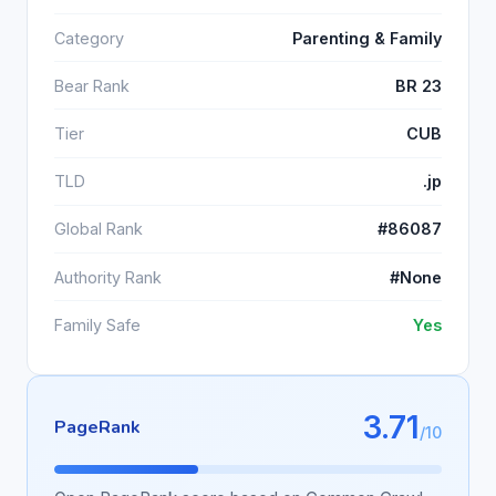
Category
Parenting & Family
Bear Rank
BR 23
Tier
CUB
TLD
.jp
Global Rank
#86087
Authority Rank
#None
Family Safe
Yes
3.71
PageRank
/10