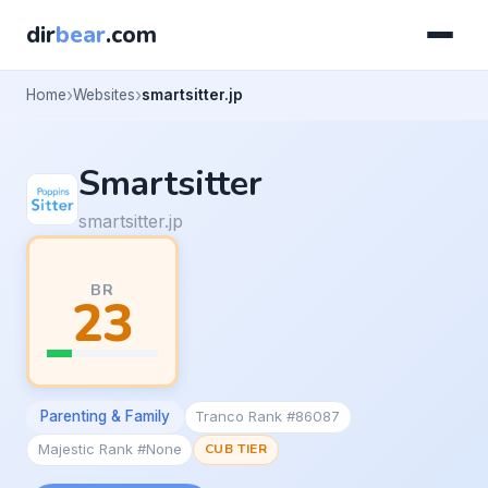
dir
bear
.com
Home
Websites
smartsitter.jp
Smartsitter
smartsitter.jp
BR
23
Parenting & Family
Tranco Rank #86087
Majestic Rank #None
CUB TIER