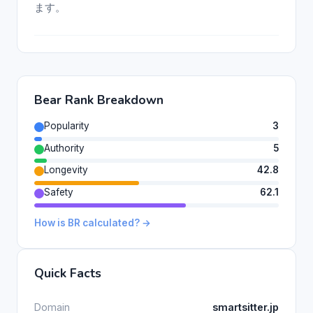
ます。
Bear Rank Breakdown
Popularity
3
Authority
5
Longevity
42.8
Safety
62.1
How is BR calculated? →
Quick Facts
Domain
smartsitter.jp